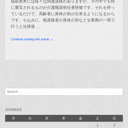
福祉業界には様々な関連資格がありますが、その中でも特
に重宝されるものが介護職員初任者研修です。それを持っ
ているだけで、高齢者に身体介助が出来るようになるから
です。ちなみに、無資格者が身体介助などを業務の一環で
行うと法律違 …
Continue reading this article →
Post navigation
Search
2026年8月
月
火
水
木
金
土
日
1
2