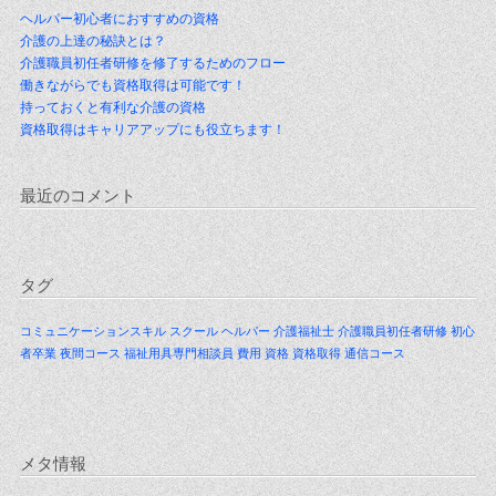
ヘルパー初心者におすすめの資格
介護の上達の秘訣とは？
介護職員初任者研修を修了するためのフロー
働きながらでも資格取得は可能です！
持っておくと有利な介護の資格
資格取得はキャリアアップにも役立ちます！
最近のコメント
タグ
コミュニケーションスキル
スクール
ヘルパー
介護福祉士
介護職員初任者研修
初心
者卒業
夜間コース
福祉用具専門相談員
費用
資格
資格取得
通信コース
メタ情報