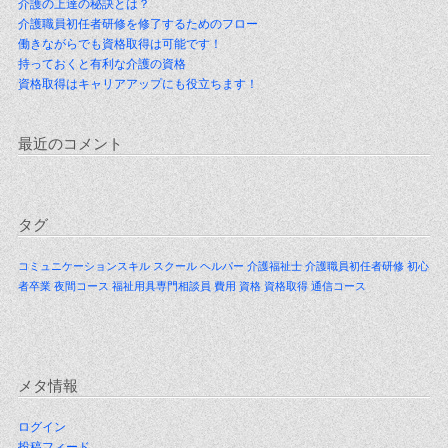
介護の上達の秘訣とは？
介護職員初任者研修を修了するためのフロー
働きながらでも資格取得は可能です！
持っておくと有利な介護の資格
資格取得はキャリアアップにも役立ちます！
最近のコメント
タグ
コミュニケーションスキル
スクール
ヘルパー
介護福祉士
介護職員初任者研修
初心
者卒業
夜間コース
福祉用具専門相談員
費用
資格
資格取得
通信コース
メタ情報
ログイン
投稿フィード