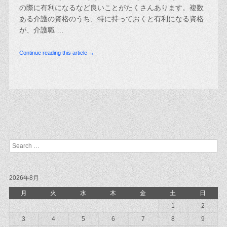
の際に有利になるなど良いことがたくさんあります。複数
ある介護の資格のうち、特に持っておくと有利になる資格
が、介護職 …
Continue reading this article →
Post navigation
Search
2026年8月
月
火
水
木
金
土
日
1
2
3
4
5
6
7
8
9